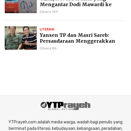
Mengantar Dodi Mawardi ke
Puncak Karier Kepenulisan
Dibaca 159
LITERASI
Yansen TP dan Masri Sareb:
Persaudaraan Menggerakkan
Literasi Borneo
Dibaca 86
YTPrayeh.com adalah media warga, wadah bagi penulis yang
berminat pada literasi, kebudayaan, kebangsaan, peradaban,