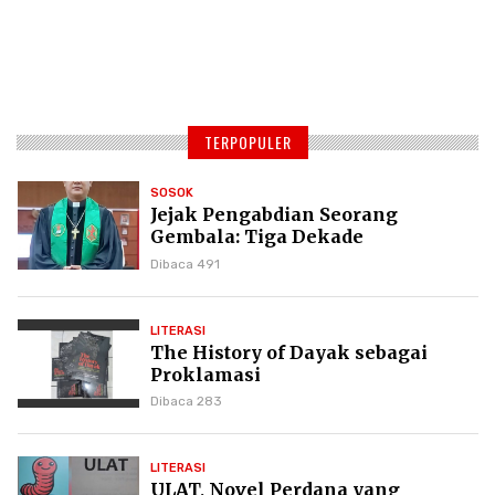
TERPOPULER
SOSOK
Jejak Pengabdian Seorang
Gembala: Tiga Dekade
Kepemimpinan Pdt. Dr. Yulius
Dibaca 491
Daud di GKPI
LITERASI
The History of Dayak sebagai
Proklamasi
Dibaca 283
LITERASI
ULAT, Novel Perdana yang