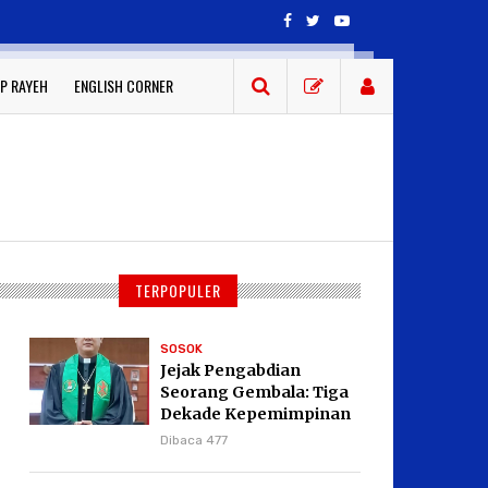
P RAYEH
ENGLISH CORNER
TERPOPULER
SOSOK
Jejak Pengabdian
Seorang Gembala: Tiga
Dekade Kepemimpinan
Pdt. Dr. Yulius Daud di
Dibaca 477
GKPI