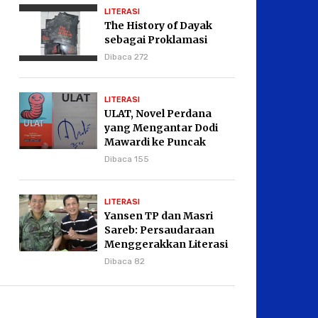
LITERASI
The History of Dayak
sebagai Proklamasi
Dibaca 272
LITERASI
ULAT, Novel Perdana
yang Mengantar Dodi
Mawardi ke Puncak
Karier Kepenulisan
Dibaca 155
LITERASI
Yansen TP dan Masri
Sareb: Persaudaraan
Menggerakkan Literasi
Borneo
Dibaca 82