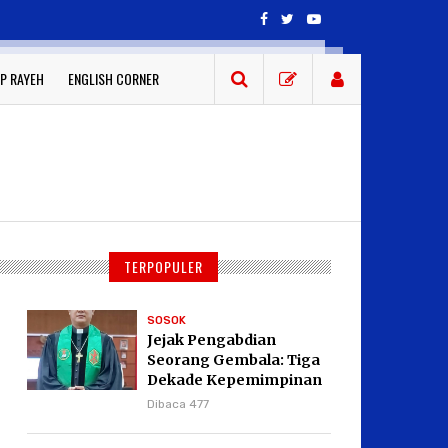
P RAYEH
ENGLISH CORNER
TERPOPULER
SOSOK
Jejak Pengabdian
Seorang Gembala: Tiga
Dekade Kepemimpinan
Pdt. Dr. Yulius Daud di
Dibaca 477
GKPI