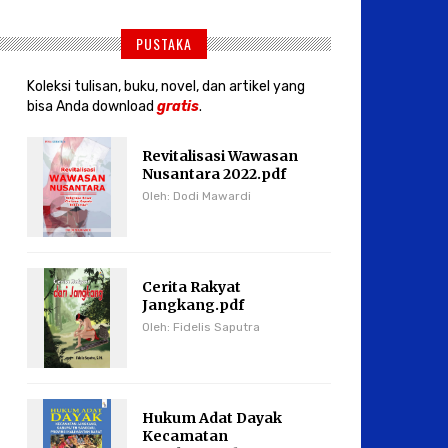
PUSTAKA
Koleksi tulisan, buku, novel, dan artikel yang
bisa Anda download
gratis
.
Revitalisasi Wawasan
Nusantara 2022.pdf
Oleh: Dodi Mawardi
Cerita Rakyat
Jangkang.pdf
Oleh: Fidelis Saputra
Hukum Adat Dayak
Kecamatan