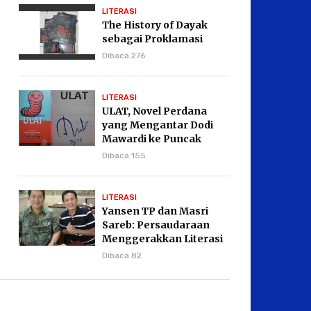
LITERASI
The History of Dayak
sebagai Proklamasi
Dibaca 276
LITERASI
ULAT, Novel Perdana
yang Mengantar Dodi
Mawardi ke Puncak
Karier Kepenulisan
Dibaca 155
LITERASI
Yansen TP dan Masri
Sareb: Persaudaraan
Menggerakkan Literasi
Borneo
Dibaca 82