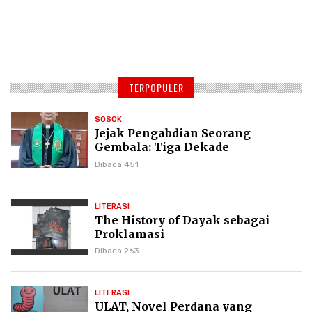
TERPOPULER
SOSOK
Jejak Pengabdian Seorang
Gembala: Tiga Dekade
Kepemimpinan Pdt. Dr. Yulius
Dibaca 451
Daud di GKPI
LITERASI
The History of Dayak sebagai
Proklamasi
Dibaca 263
LITERASI
ULAT, Novel Perdana yang