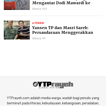
Mengantar Dodi Mawardi ke
Puncak Karier Kepenulisan
Dibaca 153
LITERASI
Yansen TP dan Masri Sareb:
Persaudaraan Menggerakkan
Literasi Borneo
Dibaca 79
YTPrayeh.com adalah media warga, wadah bagi penulis yang
berminat pada literasi, kebudayaan, kebangsaan, peradaban,