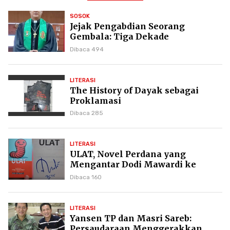
SOSOK
Jejak Pengabdian Seorang
Gembala: Tiga Dekade
Kepemimpinan Pdt. Dr. Yulius
Dibaca 494
Daud di GKPI
LITERASI
The History of Dayak sebagai
Proklamasi
Dibaca 285
LITERASI
ULAT, Novel Perdana yang
Mengantar Dodi Mawardi ke
Puncak Karier Kepenulisan
Dibaca 160
LITERASI
Yansen TP dan Masri Sareb:
Persaudaraan Menggerakkan